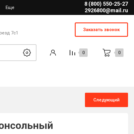
8 (800) 550-25-27
Еще
2926800@mail.ru
Заказать звонок
оезд 7с1
0
0
Следующий
онсольный