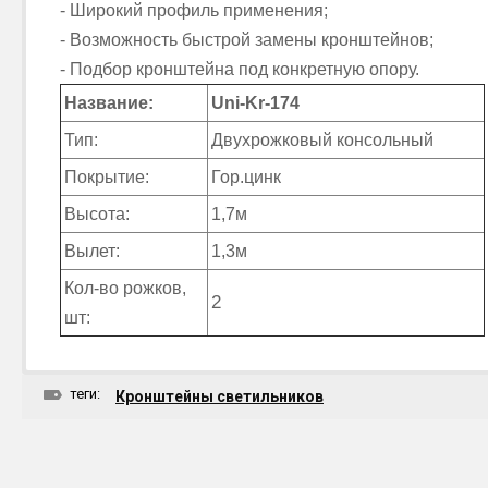
- Широкий профиль применения;
- Возможность быстрой замены кронштейнов;
- Подбор кронштейна под конкретную опору.
Название:
Uni-Kr-174
Тип:
Двухрожковый консольный
Покрытие:
Гор.цинк
Высота:
1,7м
Вылет:
1,3м
Кол-во рожков,
2
шт:
теги:
Кронштейны светильников