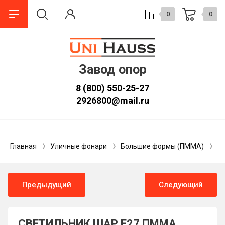
0
0
Завод опор
8 (800) 550-25-27
2926800@mail.ru
Главная
Уличные фонари
Большие формы (ПММА)
С
Предыдущий
Следующий
СВЕТИЛЬНИК ШАР Е27 ПММА